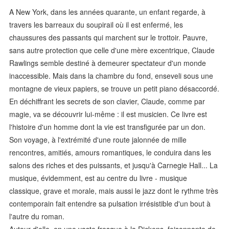
A New York, dans les années quarante, un enfant regarde, à
travers les barreaux du soupirail où il est enfermé, les
chaussures des passants qui marchent sur le trottoir. Pauvre,
sans autre protection que celle d'une mère excentrique, Claude
Rawlings semble destiné à demeurer spectateur d'un monde
inaccessible. Mais dans la chambre du fond, enseveli sous une
montagne de vieux papiers, se trouve un petit piano désaccordé.
En déchiffrant les secrets de son clavier, Claude, comme par
magie, va se découvrir lui-même : il est musicien. Ce livre est
l'histoire d'un homme dont la vie est transfigurée par un don.
Son voyage, à l'extrémité d'une route jalonnée de mille
rencontres, amitiés, amours romantiques, le conduira dans les
salons des riches et des puissants, et jusqu'à Carnegie Hall... La
musique, évidemment, est au centre du livre - musique
classique, grave et morale, mais aussi le jazz dont le rythme très
contemporain fait entendre sa pulsation irrésistible d'un bout à
l'autre du roman.
Autour d'elle, en une vaste fresque à la Dickens, foisonnante de