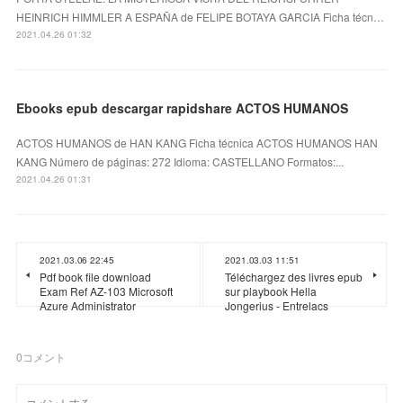
HEINRICH HIMMLER A ESPAÑA de FELIPE BOTAYA GARCIA Ficha técn…
2021.04.26 01:32
Ebooks epub descargar rapidshare ACTOS HUMANOS
ACTOS HUMANOS de HAN KANG Ficha técnica ACTOS HUMANOS HAN
KANG Número de páginas: 272 Idioma: CASTELLANO Formatos:...
2021.04.26 01:31
2021.03.06 22:45
2021.03.03 11:51
Pdf book file download
Téléchargez des livres epub
Exam Ref AZ-103 Microsoft
sur playbook Hella
Azure Administrator
Jongerius - Entrelacs
0
コメント