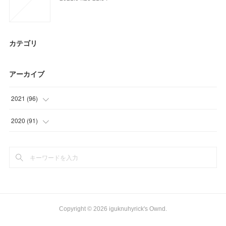
カテゴリ
アーカイブ
2021
(
96
)
(
27
)
2020
(
91
)
(
30
)
(
15
)
(
9
)
(
9
)
(
30
)
(
25
)
(
21
)
Copyright ©
2026
iguknuhyrick's Ownd
.