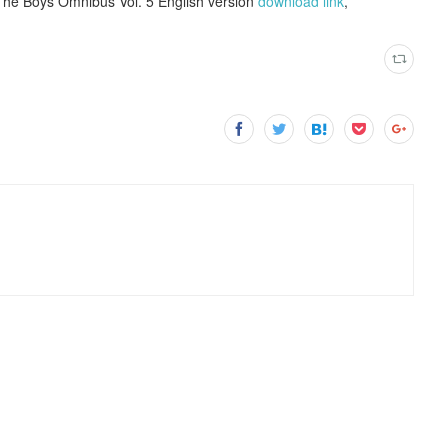
he Boys Omnibus Vol. 5 English version
download link
,