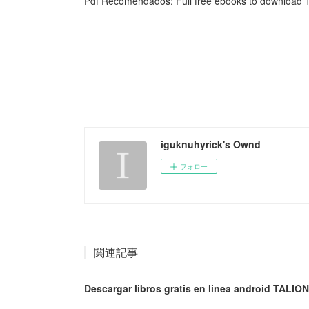
Pdf Recomendados: Full free ebooks to download T
iguknuhyrick's Ownd
フォロー
関連記事
Descargar libros gratis en linea android TALION