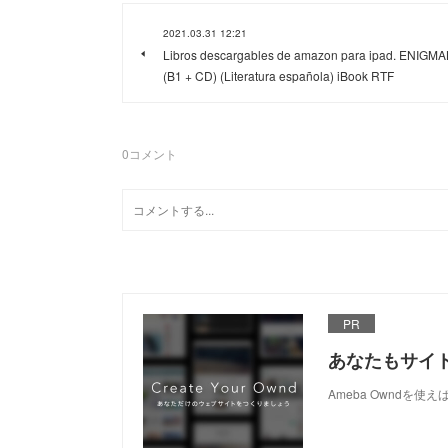
2021.03.31 12:21
Libros descargables de amazon para ipad. ENIGMA
(B1 + CD) (Literatura española) iBook RTF
0
コメント
PR
あなたもサイ
Ameba Owndを