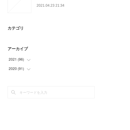
2021.04.23 21:34
カテゴリ
アーカイブ
2021
(
96
)
2020
(
91
(
27
)
)
(
30
)
(
15
)
(
9
)
(
9
)
(
30
)
(
25
)
(
21
)
(
21
)