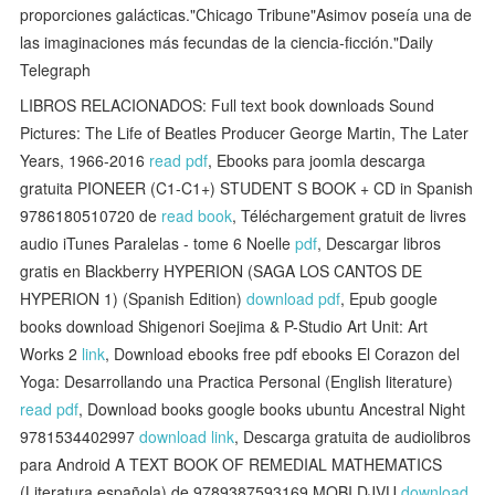
proporciones galácticas."Chicago Tribune"Asimov poseía una de
las imaginaciones más fecundas de la ciencia-ficción."Daily
Telegraph
LIBROS RELACIONADOS: Full text book downloads Sound
Pictures: The Life of Beatles Producer George Martin, The Later
Years, 1966-2016
read pdf
, Ebooks para joomla descarga
gratuita PIONEER (C1-C1+) STUDENT S BOOK + CD in Spanish
9786180510720 de
read book
, Téléchargement gratuit de livres
audio iTunes Paralelas - tome 6 Noelle
pdf
, Descargar libros
gratis en Blackberry HYPERION (SAGA LOS CANTOS DE
HYPERION 1) (Spanish Edition)
download pdf
, Epub google
books download Shigenori Soejima & P-Studio Art Unit: Art
Works 2
link
, Download ebooks free pdf ebooks El Corazon del
Yoga: Desarrollando una Practica Personal (English literature)
read pdf
, Download books google books ubuntu Ancestral Night
9781534402997
download link
, Descarga gratuita de audiolibros
para Android A TEXT BOOK OF REMEDIAL MATHEMATICS
(Literatura española) de 9789387593169 MOBI DJVU
download