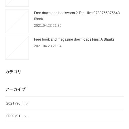
Free download bookworm 2 The Hive 9780765375643
iBook
2021.04.23 21:35
Free book and magazine downloads Fins: A Sharks
2021.04.23 21:34
カテゴリ
アーカイブ
2021
(
96
)
(
27
)
2020
(
91
)
(
30
)
(
15
)