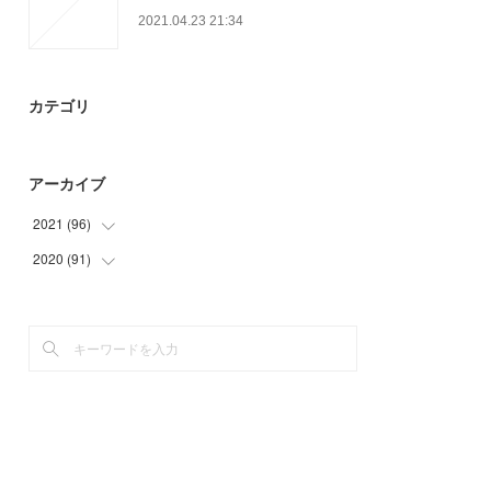
2021.04.23 21:34
カテゴリ
アーカイブ
2021
(
96
)
2020
(
91
(
27
)
)
(
30
)
(
15
)
(
9
)
(
9
)
(
30
)
(
25
)
(
21
)
(
21
)